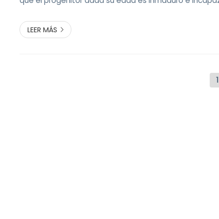
que el progenitor dada su edad es inmaduro e incapa
comer o bañar al niño. La Audiencia rechaza estos ar
carentes por lo demás del mínimo sopor...
LEER MÁS
1
Fernando 
Somos un despacho de abogados especializado en 