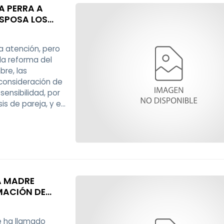
A PERRA A
ESPOSA LOS
a atención, pero
la reforma del
bre, las
consideración de
ensibilidad, por
is de pareja, y en
nciones,
MACIÓN DE
e ha llamado