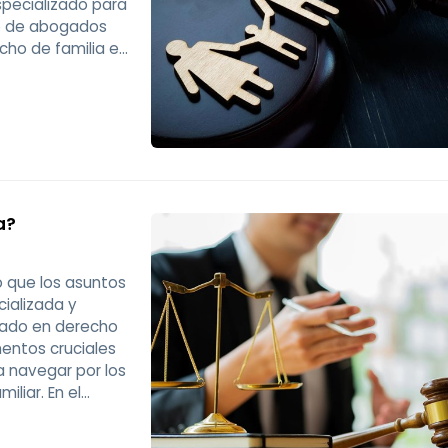
specializado para
ho de abogados
cho de familia en
ber más? ¡Siga
a?
lo que los asuntos
cializada y
izado en derecho
mentos cruciales
a navegar por los
liar. En el
tevedra, tratamos