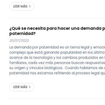
LEER MÁS
¿Qué se necesita para hacer una demanda 
paternidad?
20/07/2023
La demanda por paternidad es un tema legal y emoc
complejo que está ganando popularidad en los últimos
avance de la tecnología y los cambios producidos en 
familiares, cada vez más personas buscan respuesta
su origen y vínculos biológicos. Cuando hablamos d
paternidad nos estamos refiriendo al proceso legal q
establecer la relación (o falta de) de filiación entre un 
ya sea para obtener derechos y...
LEER MÁS