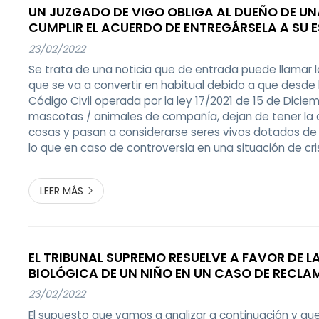
UN JUZGADO DE VIGO OBLIGA AL DUEÑO DE UN
CUMPLIR EL ACUERDO DE ENTREGÁRSELA A SU 
FINES DE SEMANA
23/02/2022
Se trata de una noticia que de entrada puede llamar l
que se va a convertir en habitual debido a que desde 
Código Civil operada por la ley 17/2021 de 15 de Diciem
mascotas / animales de compañía, dejan de tener la 
cosas y pasan a considerarse seres vivos dotados de s
lo que en caso de controversia en una situación de cris
relación a lo que les afecta en cuanto a cuidados, ate
regímenes de estancias,...
LEER MÁS
EL TRIBUNAL SUPREMO RESUELVE A FAVOR DE LA MADRE
BIOLÓGICA DE UN NIÑO EN UN CASO DE RECLA
FILIACIÓN POR SU EXESPOSA
23/02/2022
El supuesto que vamos a analizar a continuación y qu