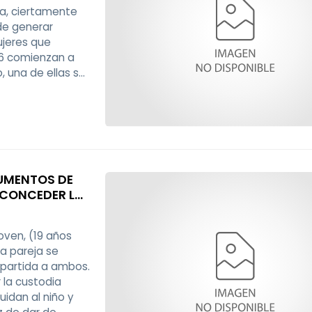
ia, ciertamente
de generar
ujeres que
06 comienzan a
, una de ellas se
n aportación de
GUMENTOS DE
 CONCEDER LA
oven, (19 años
la pareja se
mpartida a ambos.
 la custodia
idan al niño y