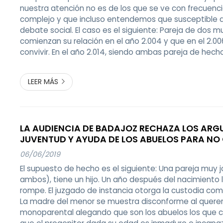
nuestra atención no es de los que se ve con frecuenc
complejo y que incluso entendemos que susceptible 
debate social. El caso es el siguiente: Pareja de dos m
comienzan su relación en el año 2.004 y que en el 2.0
convivir. En el año 2.014, siendo ambas pareja de hecho
somete a un tratamiento de inseminación artificial, si
gametos de su entonces parej...
LEER MÁS
LA AUDIENCIA DE BADAJOZ RECHAZA LOS AR
JUVENTUD Y AYUDA DE LOS ABUELOS PARA NO
CUSTODIA COMPARTIDA A UN PADRE
06/06/2019
El supuesto de hecho es el siguiente: Una pareja muy j
ambos), tiene un hijo. Un año después del nacimiento 
rompe. El juzgado de instancia otorga la custodia co
La madre del menor se muestra disconforme al querer
monoparental alegando que son los abuelos los que cu