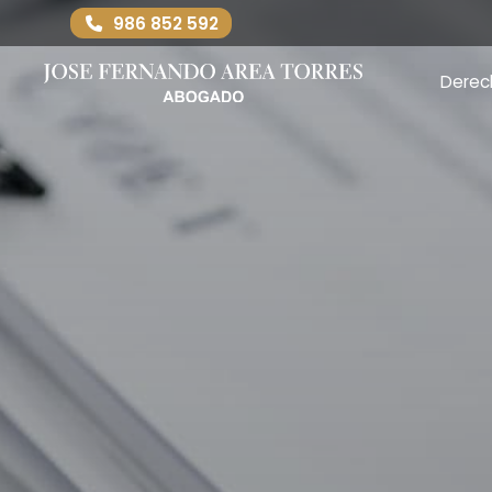
986 852 592
Derec