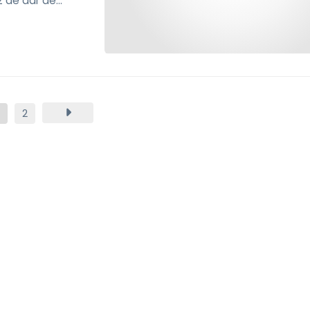
z de dar de
gumentos,
2
Area Torres, despacho de abogados en 
derecho penal. Nos encargamos de todo tipo de casos, s
género, seguridad vial y delitos de estafas. ¡Llámenos!