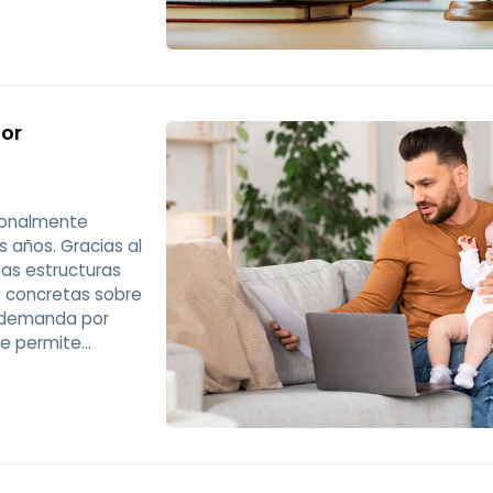
por
ionalmente
 años. Gracias al
las estructuras
s concretas sobre
e demanda por
ue permite
padre y su hijo,