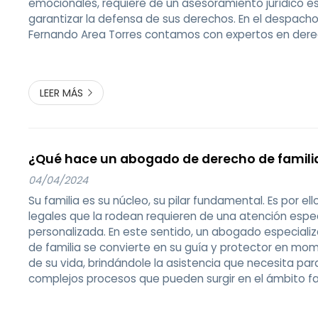
emocionales, requiere de un asesoramiento jurídico e
garantizar la defensa de sus derechos. En el despac
Fernando Area Torres contamos con expertos en dere
Pontevedra que le asesorarán al respecto. ¿Quiere sa
leyendo! ¿Cuándo se presenta una d...
LEER MÁS
¿Qué hace un abogado de derecho de famili
04/04/2024
Su familia es su núcleo, su pilar fundamental. Es por el
legales que la rodean requieren de una atención espe
personalizada. En este sentido, un abogado especial
de familia se convierte en su guía y protector en mo
de su vida, brindándole la asistencia que necesita par
complejos procesos que pueden surgir en el ámbito fami
despacho del abogado Fernando Area Torres, en Pon
toda clase de asun...