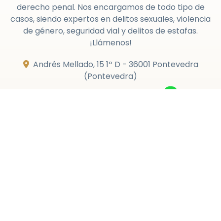
derecho penal. Nos encargamos de todo tipo de
casos, siendo expertos en delitos sexuales, violencia
de género, seguridad vial y delitos de estafas.
¡Llámenos!
Andrés Mellado, 15 1º D -
36001 Pontevedra
(Pontevedra)
986 852 592
-
610 017 388
farea.abogado@yahoo.es
Aviso legal
-
Política de privacidad y cookies
-
Área Interna
-
Servicios
© PÁXINAS GALEGAS