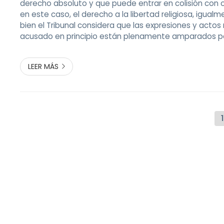
derecho absoluto y que puede entrar en colisión con 
en este caso, el derecho a la libertad religiosa, igualm
bien el Tribunal considera que las expresiones y actos 
acusado en principio están plenamente amparados por
expresión, no obstante debería haberlas proferido a 
idóneos y ...
LEER MÁS
1
Fernando 