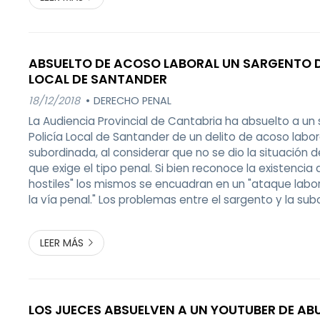
ABSUELTO DE ACOSO LABORAL UN SARGENTO D
LOCAL DE SANTANDER
18/12/2018
DERECHO PENAL
La Audiencia Provincial de Cantabria ha absuelto a un
Policía Local de Santander de un delito de acoso labor
subordinada, al considerar que no se dio la situación 
que exige el tipo penal. Si bien reconoce la existencia
hostiles" los mismos se encuadran en un "ataque labor
la vía penal." Los problemas entre el sargento y la su
surgieron a raíz de una reunión en la que la querellan
cambiar ciertos modos de traba...
LEER MÁS
LOS JUECES ABSUELVEN A UN YOUTUBER DE AB