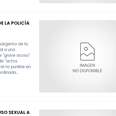
E LA POLICÍA
 sargento de la
al a una
de "grave acoso"
 de "actos
al no punible en
bordinada
te propuso
USO SEXUAL A