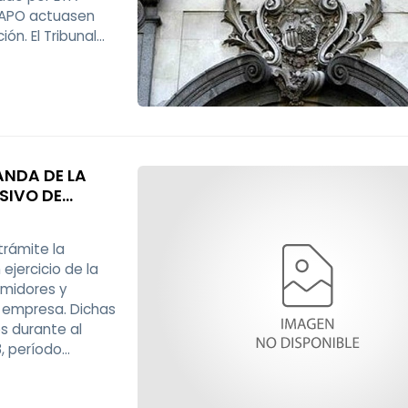
GRAPO actuasen
n. El Tribunal
sajes no alcanza
ANDA DE LA
SIVO DE
trámite la
ejercicio de la
umidores y
a empresa. Dichas
es durante al
, período
mpliación de la