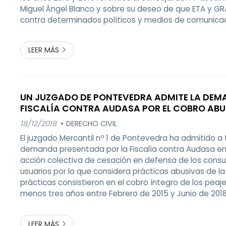
Miguel Ángel Blanco y sobre su deseo de que ETA y 
contra determinados políticos y medios de comunicació
destaca que "la desmesura del contenido de los men
el reproche penal en ...
LEER MÁS
UN JUZGADO DE PONTEVEDRA ADMITE LA DEM
FISCALÍA CONTRA AUDASA POR EL COBRO ABU
PEAJES
18/12/2018
DERECHO CIVIL
El juzgado Mercantil nº 1 de Pontevedra ha admitido a 
demanda presentada por la Fiscalía contra Audasa en 
acción colectiva de cesación en defensa de los cons
usuarios por lo que considera prácticas abusivas de l
prácticas consistieron en el cobro íntegro de los peaj
menos tres años entre Febrero de 2015 y Junio de 2018
durante el cual se estaban ejecutando las obras de a
autopista en el entorno del puente...
LEER MÁS