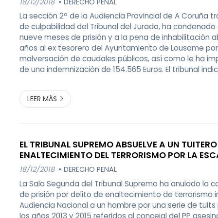
18/12/2018
DERECHO PENAL
La sección 2ª de la Audiencia Provincial de A Coruña tr
de culpabilidad del Tribunal del Jurado, ha condenado
nueve meses de prisión y a la pena de inhabilitación 
años al ex tesorero del Ayuntamiento de Lousame por 
malversación de caudales públicos, así como le ha i
de una indemnización de 154.565 Euros. El tribunal indic
el condenado, entre los años 2010 y 2012 aprovechó e
tenía a las cuent...
LEER MÁS
EL TRIBUNAL SUPREMO ABSUELVE A UN TUITERO
ENALTECIMIENTO DEL TERRORISMO POR LA ESC
Y EL LEVE IMPACTO DE SUS MENSAJES
18/12/2018
DERECHO PENAL
La Sala Segunda del Tribunal Supremo ha anulado la 
de prisión por delito de enaltecimiento de terrorismo 
Audiencia Nacional a un hombre por una serie de tuits
los años 2013 y 2015 referidos al concejal del PP asesi