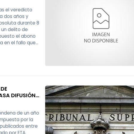
as el veredicto
 a dos años y
absoluta durante 8
un delito de
mpuesto el abono
a en el fallo que
l acceso que
 DE
ASA DIFUSIÓN
condena de un año
impuesta por la
 publicados entre
nado por ETA