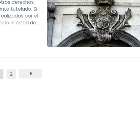
otros derechos,
ente tutelado. Si
realizados por el
 la libertad de
través de medios
2
Area Torres, despacho de abogados en 