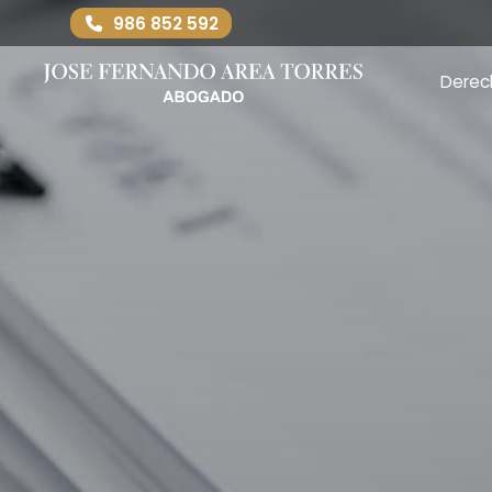
986 852 592
Derec