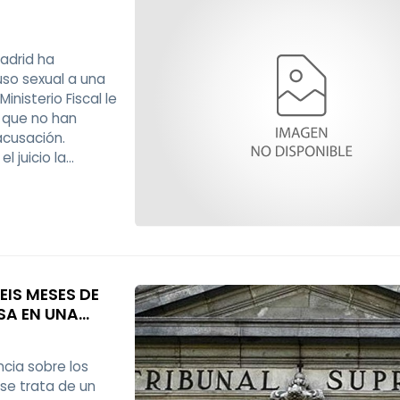
adrid ha
uso sexual a una
nisterio Fiscal le
r que no han
acusación.
l juicio la
en esta situación
EIS MESES DE
SA EN UNA
 DEL ABORTO
ncia sobre los
 se trata de un