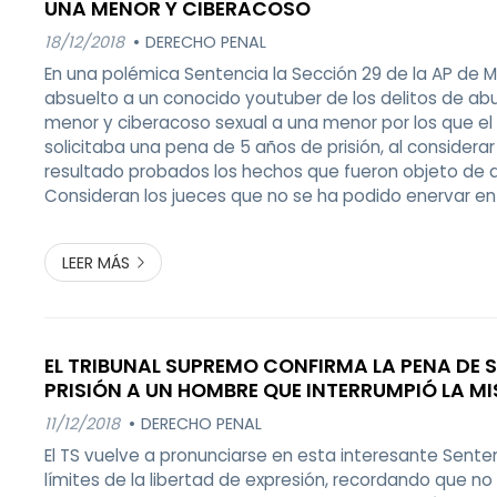
UNA MENOR Y CIBERACOSO
18/12/2018
DERECHO PENAL
En una polémica Sentencia la Sección 29 de la AP de M
absuelto a un conocido youtuber de los delitos de ab
menor y ciberacoso sexual a una menor por los que el Mi
solicitaba una pena de 5 años de prisión, al considera
resultado probados los hechos que fueron objeto de 
Consideran los jueces que no se ha podido enervar en e
presunción de inocencia que asiste al acusado y que "
de tener que elegir entre do...
LEER MÁS
EL TRIBUNAL SUPREMO CONFIRMA LA PENA DE S
PRISIÓN A UN HOMBRE QUE INTERRUMPIÓ LA MI
IGLESIA DE GIRONA CON CONSIGNAS A FAVOR
11/12/2018
DERECHO PENAL
El TS vuelve a pronunciarse en esta interesante Sente
límites de la libertad de expresión, recordando que no