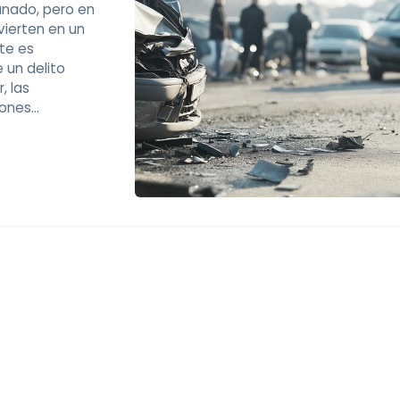
unado, pero en
vierten en un
nte es
 un delito
, las
iones
ista en
ajo los efect...