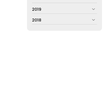
2019
2018
Pontevedra
iendo expertos en delitos sexuales, violencia de
farea.abogado@yahoo.es