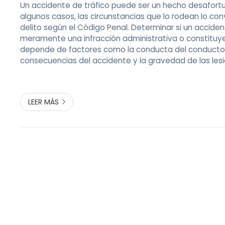
Un accidente de tráfico puede ser un hecho desafort
algunos casos, las circunstancias que lo rodean lo con
delito según el Código Penal. Determinar si un accide
meramente una infracción administrativa o constituye
depende de factores como la conducta del conductor
consecuencias del accidente y la gravedad de las les
ocasionadas. Fernando Area Torres, su abogado penal
Pontevedra de referencia, se lo explica. 1. Conducción b
LEER MÁS