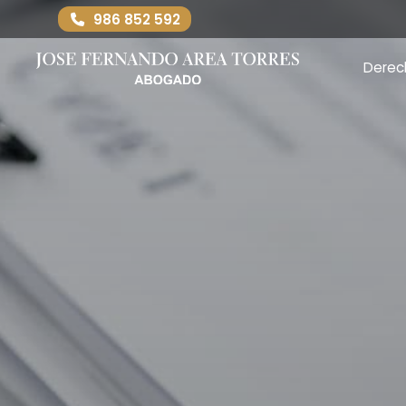
986 852 592
Derec