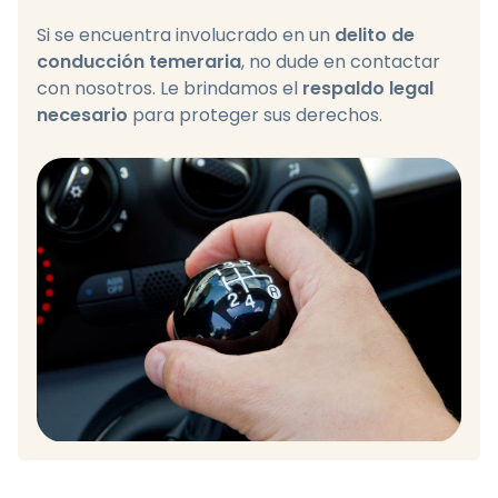
Si se encuentra involucrado
en un
delito de
conducción temeraria
, no dude en contactar
con nosotros. Le brindamos el
respaldo legal
necesario
para proteger sus derechos.