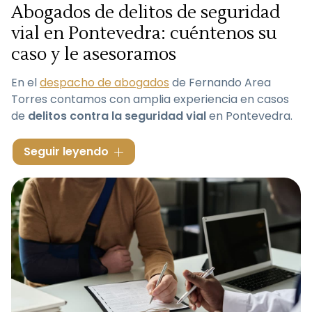
Abogados de delitos de seguridad
vial en Pontevedra: cuéntenos su
caso y le asesoramos
En el
despacho de abogados
de Fernando Area
Torres contamos con amplia experiencia en casos
de
delitos contra la seguridad vial
en Pontevedra.
Los delitos contra la seguridad vial abarcan una
Seguir leyendo
diversidad de situaciones
que pueden variar en
gravedad y naturaleza. Desde casos relacionados
con
exceso de velocidad
, conducción bajo los
efectos del alcohol o sustancias psicoactivas, hasta
imprudencias graves
que den como resultado
accidentes con lesiones o fatalidades. Las
consecuencias de los delitos contra la seguridad vial
pueden ser extremas. ¡Confíe en nuestros abogados
para defenderle!