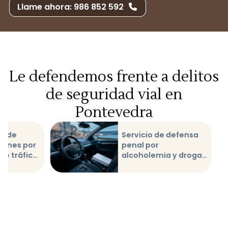
Llame ahora: 986 852 592
Le defendemos frente a delitos
de seguridad vial en
Pontevedra
n de
Servicio de defensa
iones por
penal por
de tráfico
alcoholemia y drogas
dra
al volante en
Pontevedra