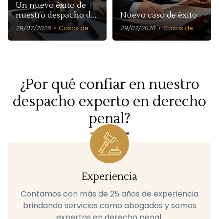
Un nuevo éxito de
nuestro despacho de
Nuevo caso de éxito
abogados
29/07/2026
Casos de
29/07/2026
Casos de
éxito
éxito
¿Por qué confiar en nuestro
despacho experto en derecho
penal?
Experiencia
Contamos con más de 25 años de experiencia
brindando servicios como abogados y somos
expertos en derecho penal.