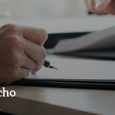
echo
n