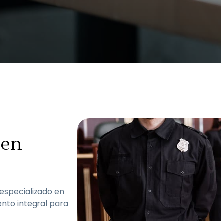
 en
especializado en
nto integral para