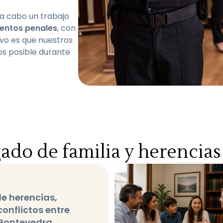
a cabo un trabajo
entos penales
, con
ivo es que nuestros
os posible durante
ado de familia y herencias 
e herencias,
conflictos entre
 Pontevedra