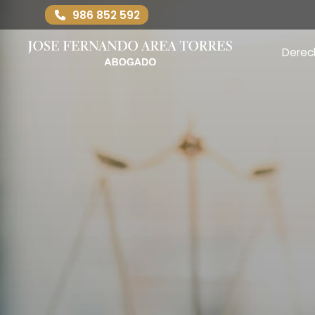
986 852 592
Derec