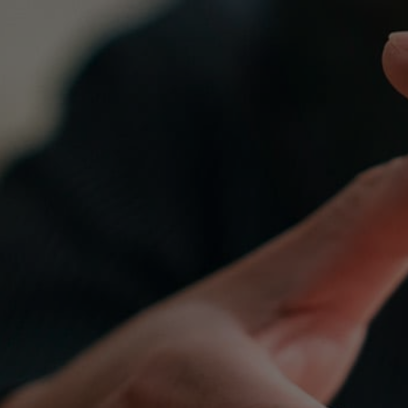
Falsedades.
Delitos contra l
Justicia.
Delitos leves