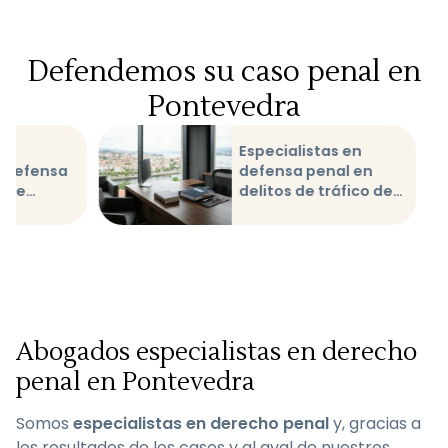
Defendemos su caso penal en
Pontevedra
a
Especialistas en
y defensa
defensa penal en
o de
delitos de tráfico de
Pontevedra
drogas en
Pontevedra
Abogados especialistas en derecho
penal en Pontevedra
Somos
especialistas en derecho penal
y, gracias a
los resultados de los casos y al aval de nuestros