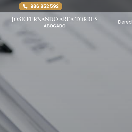
986 852 592
Derec