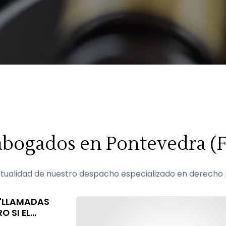
 abogados en Pontevedra (
ualidad de nuestro despacho especializado en derecho p
 "LLAMADAS
O SI EL
RSE CON ELLA