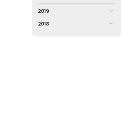
2019
2018
Pontevedra
iendo expertos en delitos sexuales, violencia de
farea.abogado@yahoo.es