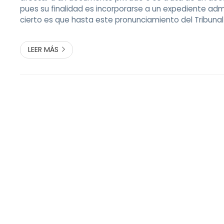
pues su finalidad es incorporarse a un expediente admi
cierto es que hasta este pronunciamiento del Tribuna
diferentes Audiencias se habían pronunciado en uno u 
cual generaba una evidente in...
LEER MÁS