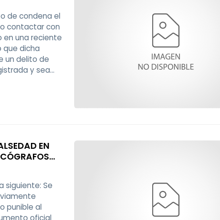
to de condena el
do contactar con
mo en una reciente
o que dicha
e un delito de
istrada y sea
onsciente de la
FALSEDAD EN
TACÓGRAFOS
INISTRATIVOS
a siguiente: Se
reviamente
o punible al
umento oficial