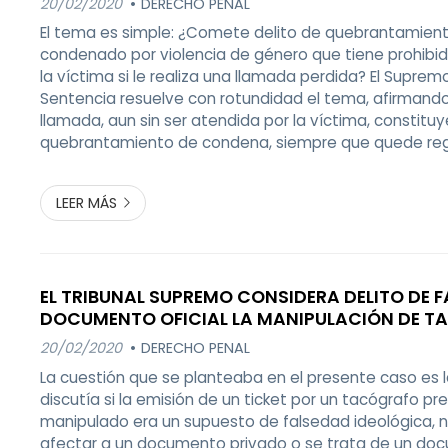
20/02/2020
DERECHO PENAL
El tema es simple: ¿Comete delito de quebrantamien
condenado por violencia de género que tiene prohibi
la víctima si le realiza una llamada perdida? El Supre
Sentencia resuelve con rotundidad el tema, afirmand
llamada, aun sin ser atendida por la víctima, constituy
quebrantamiento de condena, siempre que quede reg
posible saber quien la efectuó, ya que la víctima es c
existencia de la llamada ...
LEER MÁS
EL TRIBUNAL SUPREMO CONSIDERA DELITO DE 
DOCUMENTO OFICIAL LA MANIPULACIÓN DE 
PARA SORTEAR CONTROLES POLICIALES Y ADM
20/02/2020
DERECHO PENAL
La cuestión que se planteaba en el presente caso es l
discutía si la emisión de un ticket por un tacógrafo p
manipulado era un supuesto de falsedad ideológica, n
afectar a un documento privado o se trata de un doc