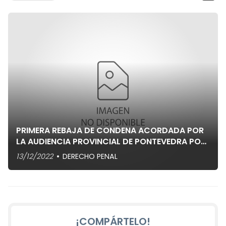
PRIMERA REBAJA DE CONDENA ACORDADA POR
LA AUDIENCIA PROVINCIAL DE PONTEVEDRA POR
LA APLICACIÓN DE LA LEY DEL "SOLO SI ES SI"
13/12/2022
DERECHO PENAL
¡COMPÁRTELO!