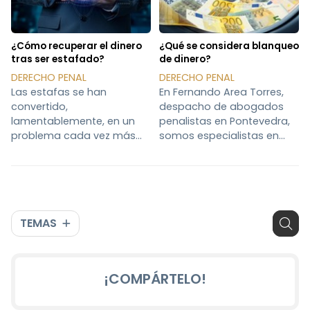
administrativa o constituye
proceso no siempre resulta
un delito depende de
sencillo. En este nuevo
factores como la
¿Cómo recuperar el dinero
¿Qué se considera blanqueo
conducta del
tras ser estafado?
de dinero?
DERECHO PENAL
DERECHO PENAL
Las estafas se han
En Fernando Area Torres,
convertido,
despacho de abogados
lamentablemente, en un
penalistas en Pontevedra,
problema cada vez más
somos especialistas en
común en nuestra
casos de blanqueo de
sociedad, aprovechando la
capitales. A lo largo de
confianza de las personas
nuestros años de
para obtener un beneficio
trayectoria profesional nos
económico ilícito. Pero,
hemos encontrado con
TEMAS
¿qué se considera
muchos casos de esta
legalmente una estafa? Y
índole, por lo que hoy
lo más importante, ¿qué
queremos dedicarle este
podemos hacer si hemos
artículo para arrojar
¡COMPÁRTELO!
sido víctimas