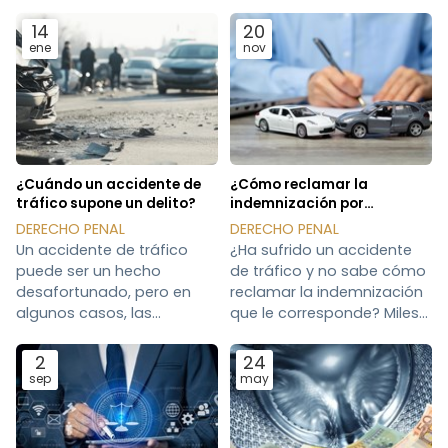
14
20
ene
nov
¿Cuándo un accidente de
¿Cómo reclamar la
tráfico supone un delito?
indemnización por
accidente de tráfico?
DERECHO PENAL
DERECHO PENAL
Un accidente de tráfico
¿Ha sufrido un accidente
puede ser un hecho
de tráfico y no sabe cómo
desafortunado, pero en
reclamar la indemnización
algunos casos, las
que le corresponde? Miles
circunstancias que lo
de personas se ven
rodean lo convierten en un
afectadas cada año por
2
24
delito según el Código
toda clase de siniestros
sep
may
Penal. Determinar si un
viales de los que no tienen
accidente es meramente
culpa. En estos casos la ley
una infracción
nos ampara, pero el