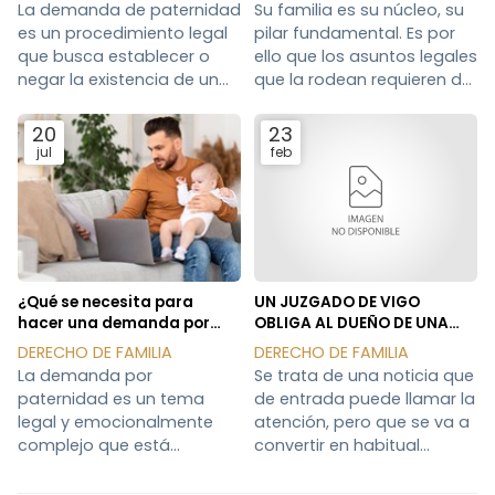
La demanda de paternidad
Su familia es su núcleo, su
es un procedimiento legal
pilar fundamental. Es por
que busca establecer o
ello que los asuntos legales
negar la existencia de un
que la rodean requieren de
vínculo biológico entre un
una atención especializada
padre y un hijo. Este
y personalizada. En este
20
23
proceso, cargado de
sentido, un abogado
jul
feb
implicaciones legales y
especializado en derecho
emocionales, requiere de
de familia se convierte en
un asesoramiento jurídico
su guía y protector en
especializado para
momentos cruciales de su
garantizar la defensa de
vida, brindándole
sus
¿Qué se necesita para
UN JUZGADO DE VIGO
hacer una demanda por
OBLIGA AL DUEÑO DE UNA
paternidad?
PERRA A CUMPLIR EL
DERECHO DE FAMILIA
DERECHO DE FAMILIA
ACUERDO DE ENTREGÁRSELA
La demanda por
Se trata de una noticia que
A SU ESPOSA LOS FINES DE
paternidad es un tema
de entrada puede llamar la
SEMANA
legal y emocionalmente
atención, pero que se va a
complejo que está
convertir en habitual
ganando popularidad en
debido a que desde la
los últimos años. Gracias al
reforma del Código Civil