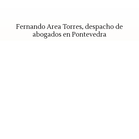
Fernando Area Torres, despacho de
abogados en Pontevedra
Somos un despacho de abogados especializado en
derecho penal. Nos encargamos de todo tipo de
casos, siendo expertos en delitos sexuales, violencia
de género, seguridad vial y delitos de estafas.
¡Llámenos!
Andrés Mellado, 15 1º D -
36001 Pontevedra
(Pontevedra)
986 852 592
-
610 017 388
farea.abogado@yahoo.es