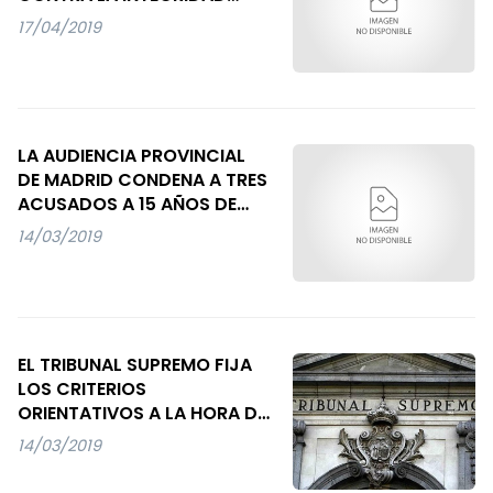
MORAL AL RESPONSABLE DEL
17/04/2019
"TOUR DE LA MANADA"
LA AUDIENCIA PROVINCIAL
DE MADRID CONDENA A TRES
ACUSADOS A 15 AÑOS DE
PRISIÓN POR UN DELITO DE
14/03/2019
AGRESIÓN SEXUAL
CONTINUADA COMETIDO
CON "INTIMIDACIÓN
AMBIENTAL"
EL TRIBUNAL SUPREMO FIJA
LOS CRITERIOS
ORIENTATIVOS A LA HORA DE
VALORAR LA DECLARACIÓN
14/03/2019
DE UNA VÍCTIMA EN UN
PROCESO PENAL