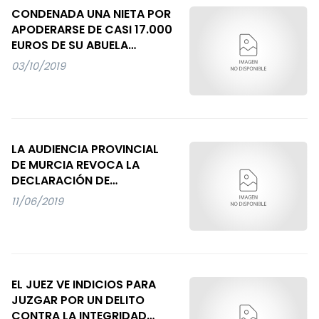
CONDENADA UNA NIETA POR
APODERARSE DE CASI 17.000
EUROS DE SU ABUELA
INCAPAZ, DE LA QUE ERA
03/10/2019
TUTORA
LA AUDIENCIA PROVINCIAL
DE MURCIA REVOCA LA
DECLARACIÓN DE
COMPLEJIDAD DEL CASO LA
11/06/2019
SAL
EL JUEZ VE INDICIOS PARA
JUZGAR POR UN DELITO
CONTRA LA INTEGRIDAD