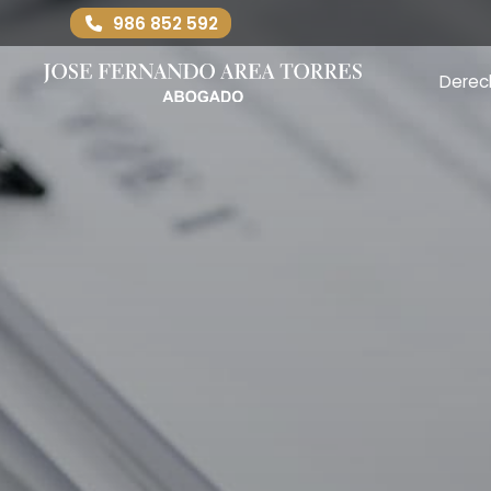
986 852 592
Derec