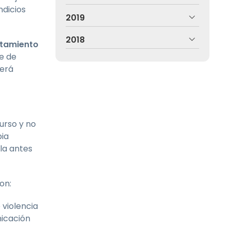
ndicios
2019
2018
ntamiento
e de
berá
urso y no
pia
la antes
on:
 violencia
nicación