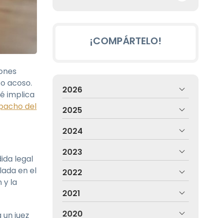
¡COMPÁRTELO!
iones
 o acoso.
2026
é implica
pacho del
2025
2024
2023
ida legal
lada en el
2022
 y la
2021
2020
 un juez