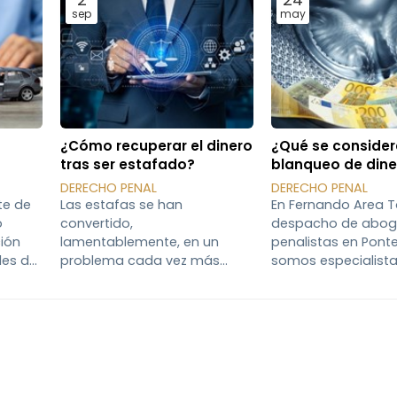
sep
may
¿Cómo recuperar el dinero
¿Qué se consider
tras ser estafado?
blanqueo de dine
?
DERECHO PENAL
DERECHO PENAL
te de
Las estafas se han
En Fernando Area T
o
convertido,
despacho de abo
ión
lamentablemente, en un
penalistas en Pont
les de
problema cada vez más
somos especialista
adas
común en nuestra sociedad,
casos de blanqueo
se de
aprovechando la confianza
capitales. A lo larg
 que no
de las personas para
nuestros años de t
 casos
obtener un beneficio
profesional nos h
 el
económico ilícito. Pero, ¿qué
encontrado con m
sulta
se considera legalmente una
casos de esta índol
estafa? Y lo más importante,
que hoy queremos 