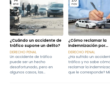
ene
nov
¿Cuándo un accidente de
¿Cómo reclamar la
tráfico supone un delito?
indemnización por
accidente de tráfico
DERECHO PENAL
DERECHO PENAL
Un accidente de tráfico
¿Ha sufrido un acciden
puede ser un hecho
tráfico y no sabe cóm
desafortunado, pero en
reclamar la indemnizac
algunos casos, las
que le corresponde? Mi
circunstancias que lo rodean
personas se ven afect
lo convierten en un delito
cada año por toda cla
según el Código Penal.
siniestros viales de los
Determinar si un accidente es
tienen culpa. En estos
meramente una infracción
la ley nos ampara, pero
administrativa o constituye
proceso no siempre re
un delito depende de
sencillo. En este nuevo