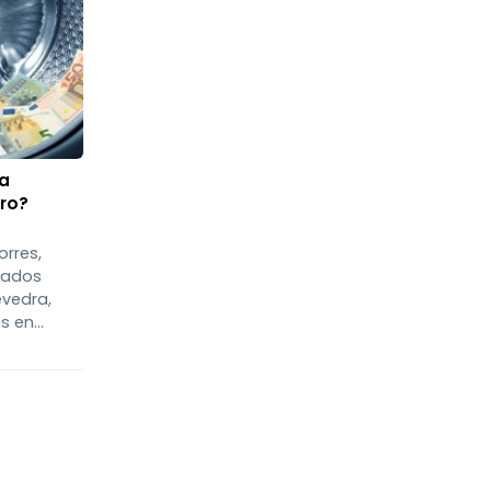
a
ro?
orres,
gados
evedra,
s en
 de
o de
rayectoria
emos
uchos
e, por lo
dedicarle