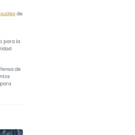
exuales
de
o para la
ridad
efensa de
untos
 para