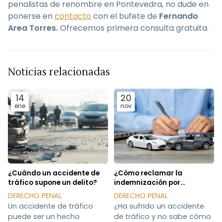
penalistas de renombre en Pontevedra, no dude en
ponerse en
contacto
con el bufete de
Fernando
Area Torres.
Ofrecemos primera consulta gratuita.
Noticias relacionadas
14
20
ene
nov
¿Cuándo un accidente de
¿Cómo reclamar la
tráfico supone un delito?
indemnización por
accidente de tráfico?
DERECHO PENAL
DERECHO PENAL
Un accidente de tráfico
¿Ha sufrido un accidente
puede ser un hecho
de tráfico y no sabe cómo